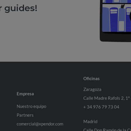
r guides!
Oficinas
Zaragoza
Empresa
Calle Madre Rafols 2, 1º
Nuestro equipo
+ 34 976 79 73 04
Partners
Madrid
comercial@xpendor.com
Calle Don Ramón de la C