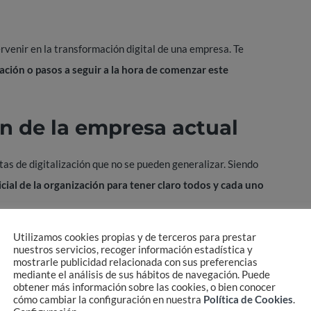
rvenir en la transformación digital de una empresa. Te
zación o pasos a seguir a la hora de comenzar este
ión de la empresa actual
as de digitalización que no se pueden generalizar.
Siendo
icial de la organización para tener claro todos y cada uno
Utilizamos cookies propias y de terceros para prestar
ntes a la hora de trabajar que pueden ser mejorados a corto,
nuestros servicios, recoger información estadística y
mostrarle publicidad relacionada con sus preferencias
s concretos. Un buen análisis y la priorización de los cambios
mediante el análisis de sus hábitos de navegación. Puede
de los empleados, y en consecuencia, el de la empresa de la
obtener más información sobre las cookies, o bien conocer
cómo cambiar la configuración en nuestra
Política de Cookies
.