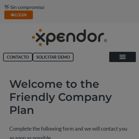
🥇 Líder en gestión de gastos
👋 Sin compromiso
LOGIN
CONTACTO
SOLICITAR DEMO
Welcome to the
Friendly Company
Plan
Complete the following form and we will contact you
as soon as possible.