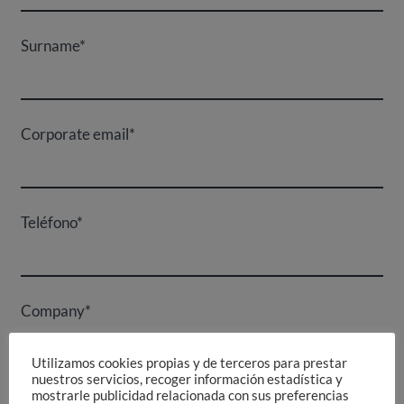
Surname*
Corporate email*
Teléfono*
Company*
Utilizamos cookies propias y de terceros para prestar
nuestros servicios, recoger información estadística y
mostrarle publicidad relacionada con sus preferencias
I accept the conditions of use of my personal data *