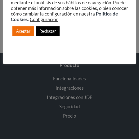
mediante el análisis de sus hábitos de navegación. Puede
obtener más información sobre las cookies, o bien conocer
Privacy Policy
.
cómo cambiar la configuración en nuestra
Política de
Cookies
.
Configuración
SEND
Aceptar
Rechazar
Producto
Funcionalidades
Integraciones
Integraciones con JDE
Seguridad
Precio